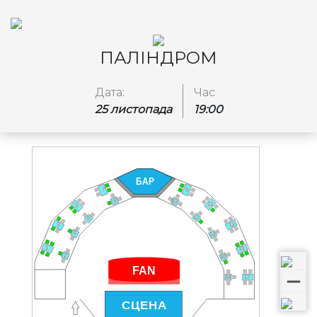
ПАЛІНДРОМ
Дата:
Час
25 листопада
19:00
БАР
9
7
8
10
11
5
12
6
13
3
4
14
1
15
2
16
FAN
17
18
СЦЕНА