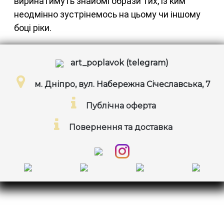
виринатимуть знайомі образи тих, із ким
неодмінно зустрінемось на цьому чи іншому
боці ріки.
art_poplavok (telegram)
м. Дніпро, вул. Набережна Січеславська, 7
Публічна оферта
Повернення та доставка