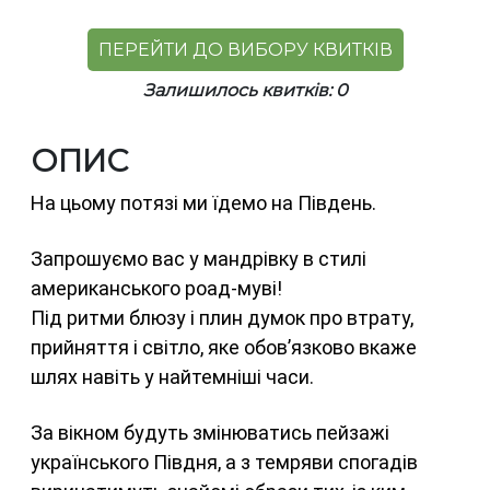
ПЕРЕЙТИ ДО ВИБОРУ КВИТКІВ
Залишилось квитків: 0
ОПИС
На цьому потязі ми їдемо на Південь.
Запрошуємо вас у мандрівку в стилі
американського роад-муві!
Під ритми блюзу і плин думок про втрату,
прийняття і світло, яке обовʼязково вкаже
шлях навіть у найтемніші часи.
За вікном будуть змінюватись пейзажі
українського Півдня, а з темряви спогадів