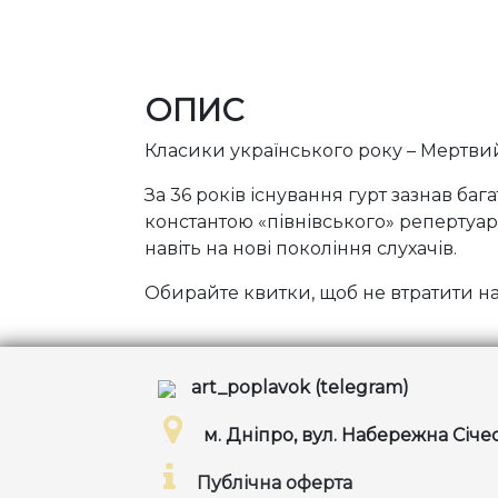
ОПИС
Класики українського року – Мертвий 
За 36 років існування гурт зазнав баг
константою «півнівського» репертуару
навіть на нові покоління слухачів.
Обирайте квитки, щоб не втратити н
art_poplavok (telegram)
м. Дніпро, вул. Набережна Січе
Публічна оферта