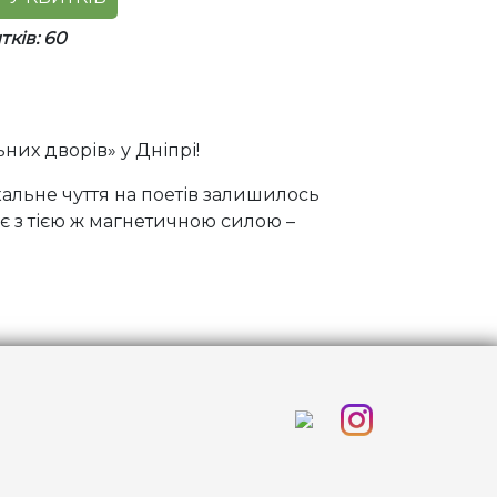
ків: 60
них дворів» у Дніпрі!
ікальне чуття на поетів залишилось
ує з тією ж магнетичною силою –