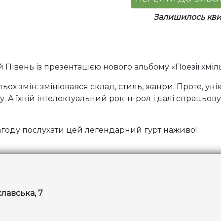
Залишилось квит
Півень із презентацією нового альбому «Поезії хміль
атьох змін: змінювався склад, стиль, жанри. Проте, ун
. А їхній інтелектуальний рок-н-рол і далі спрацьов
агоду послухати цей легендарний гурт наживо!
славська, 7