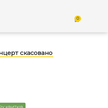
0
церт скасовано
У КВИТКІВ