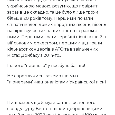
українською мовою, розумію, що повірити
зараз в це складно, та це було лише трохи
більше 20 років тому. Першими почали
співати маловідомих народних пісень, пісень
на вірші сучасних наших поетів та разом з
ними. Першими грати героїчні пісні та ще й з
військовим оркестром, першими відіграли
кількасот концертів в АТО та в звільнених
містах Донбасу з 2014-го...
І такого "першого" у нас було багато!
Не соромлячись кажемо що ми є
"піонерами"-націоналістами Української пісні.
Пишаємось що 5 музикантів з основного
складу гурту Вертеп пішли добровольцями
до війська у 2022 році. А загалом, зі 100 музик