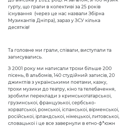
гурту, що грали в колективі за 25 років
існування (через це нас назвали Збірна
Музикантів Дніпра), зараз у ЗСУ кілька
десятків!
Та головне ми грали, співали, виступали та
записувались.
З 2001 року ми написали трохи більше 200
пісень, 8 альбомів, 140 студійний записів, 20
джинглів з українськими поетами, казку,
трохи музики до театру, кіно та телебачення,
зробили переклади з кримськотатарської,
грузинської, французької, сербсько-
хорватської, ромської, іспанської, вірменської,
російської, ірландської, німецької, литовської,
словацької і це все завернули в етно-ф*южн