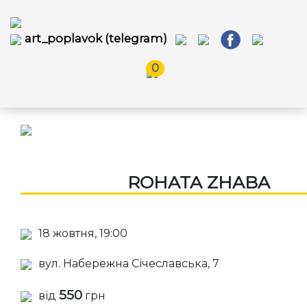
art_poplavok (telegram)
0
ROHATA ZHABA
18 жовтня, 19:00
вул. Набережна Січеславська, 7
550
від
грн