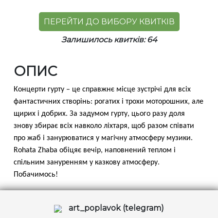
ПЕРЕЙТИ ДО ВИБОРУ КВИТКІВ
Залишилось квитків: 64
ОПИС
Концерти гурту – це справжнє місце зустрічі для всіх
фантастичних створінь: рогатих і трохи моторошних, але
щирих і добрих. За задумом гурту, цього разу доля
знову збирає всіх навколо ліхтаря, щоб разом співати
про жаб і занурюватися у магічну атмосферу музики.
Rohata Zhaba обіцяє вечір, наповнений теплом і
спільним зануренням у казкову атмосферу.
Побачимось!
art_poplavok (telegram)