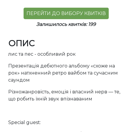
ПЕРЕЙТИ ДО ВИБОРУ КВИТКІВ
Залишилось квитків: 199
ОПИС
лис та пес - особливий рок
Презентація дебютного альбому «схоже на
рок» натхненний ретро вайбом та сучасним
саундом
Різножанровість, емоція і власний нерв — те,
що робить їхній звук впізнаваним
Special guest: