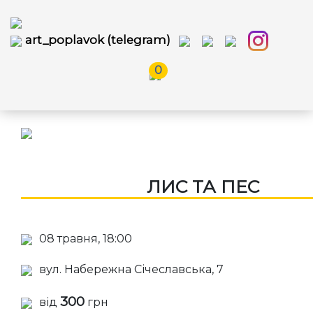
art_poplavok (telegram)
0
ЛИС ТА ПЕС
08 травня, 18:00
вул. Набережна Січеславська, 7
300
від
грн